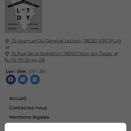
32 Avenue Du Général Leclerc,
78220
VIROFLAY
15 Rue de la libération 78350 Jouy-en-Josas
09 70 35 44 08
Lun - Dim
: 07h - 21h
Accueil
Contactez-nous
Mentions légales
Plan du site