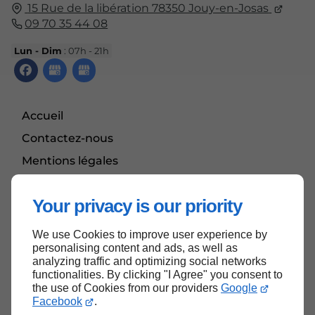
15 Rue de la libération 78350 Jouy-en-Josas
09 70 35 44 08
Lun - Dim
: 07h - 21h
Accueil
Contactez-nous
Mentions légales
Plan du site
Your privacy is our priority
We use Cookies to improve user experience by
Haut de page
personalising content and ads, as well as
analyzing traffic and optimizing social networks
functionalities. By clicking "I Agree" you consent to
the use of Cookies from our providers
Google
Facebook
.