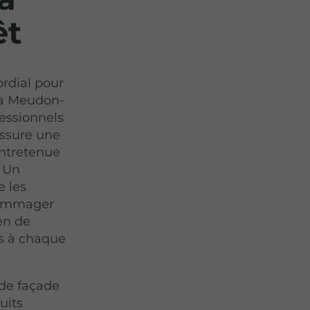
êt
rdial pour
e à Meudon-
fessionnels
assure une
entretenue
. Un
e les
dommager
en de
s à chaque
 de façade
uits