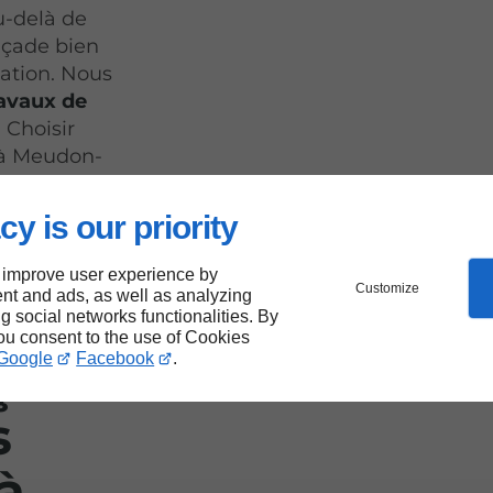
u-delà de
açade bien
lation. Nous
ravaux de
 Choisir
 à Meudon-
cy is our priority
 improve user experience by
Customize
nt and ads, as well as analyzing
'un
ng social networks functionalities. By
you consent to the use of Cookies
Google
Facebook
.
açade
s
à