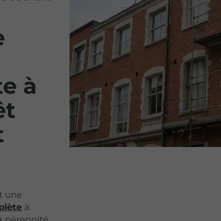
e
e à
êt
t
t une
plète
à
a pérennité