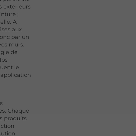
 extérieurs
nture ;
elle. À
ises aux
onc par un
 vos murs.
égie de
Nos
luent le
'application
s
nes. Chaque
s produits
ection
cution