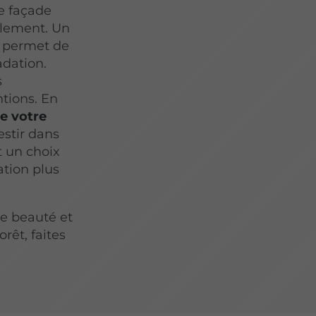
e façade
alement. Un
s permet de
adation.
s
ntions. En
e votre
estir dans
t un choix
ation plus
e beauté et
rêt, faites