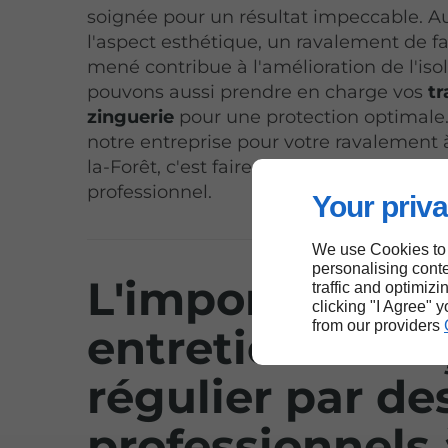
soignée pour un résultat impeccable. A
l'aspect esthétique, un ravalement de f
mené contribue à l'amélioration de l'iso
pouvons aussi prendre en charge vos
t
zinguerie
pour une protection optimale.
notre entreprise pour votre ravalement
la-Forêt, c'est faire le choix d'un travail
professionnel.
Your priva
We use Cookies to
personalising conte
L'importance d
traffic and optimizi
clicking "I Agree" 
from our providers
entretien de f
régulier par de
professionnels 